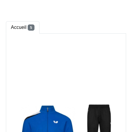
Accueil
5
SURVETEMENT
80.00
€